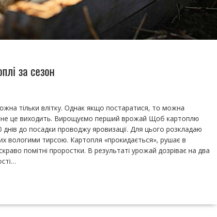
плі за сезон
можна тільки влітку. Однак якщо постаратися, то можна
у мене це виходить. Вирощуємо перший врожай Щоб картоплю
0 днів до посадки проводжу яровизації. Для цього розкладаю
них вологими тирсою. Картопля «прокидається», рушає в
скраво помітні проростки. В результаті урожай дозріває на два
ості…