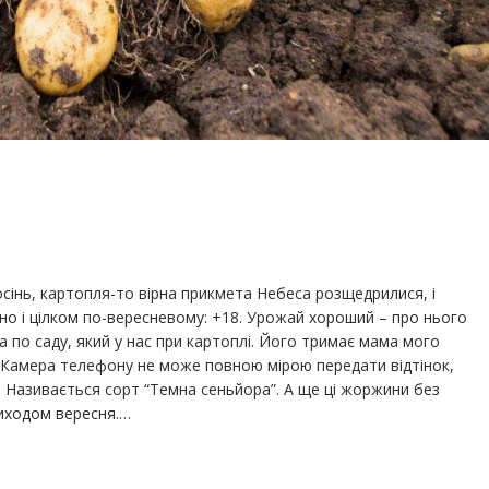
сінь, картопля-то вірна прикмета Небеса розщедрилися, і
чно і цілком по-вересневому: +18. Урожай хороший – про нього
 по саду, який у нас при картоплі. Його тримає мама мого
і. Камера телефону не може повною мірою передати відтінок,
ти. Називається сорт “Темна сеньйора”. А ще ці жоржини без
иходом вересня.…