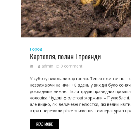
Город
Картопля, полин і троянди
admin
0 comment
У суботу викопали картоплю. Тепер вже точно – о
незважаючи на нічні +8 вдень у вихідні було соня
докладніше нижче. Після трудів праведних пройшла
чоловіка. Чудові фіолетові жоржини – її улюблен
але видно, які величезні пелюстки, які великі кві
втрат пережили різке зниження температури з пр
READ MORE