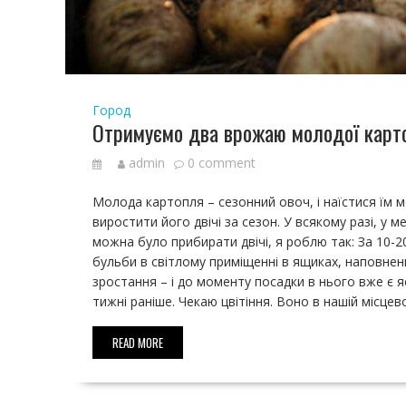
Город
Отримуємо два врожаю молодої карто
admin
0 comment
Молода картопля – сезонний овоч, і наїстися їм 
виростити його двічі за сезон. У всякому разі, 
можна було прибирати двічі, я роблю так: За 10-2
бульби в світлому приміщенні в ящиках, наповне
зростання – і до моменту посадки в нього вже є я
тижні раніше. Чекаю цвітіння. Воно в нашій місцев
READ MORE