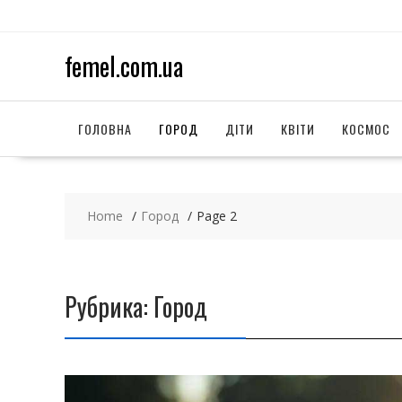
S
k
i
femel.com.ua
p
t
o
c
ГОЛОВНА
ГОРОД
ДІТИ
КВІТИ
КОСМОС
o
n
t
e
Home
Город
Page 2
n
t
Рубрика: Город