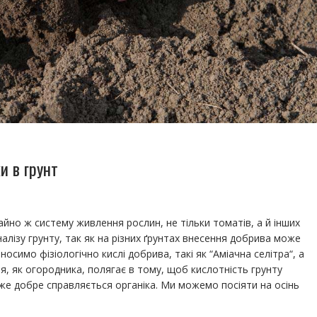
и в грунт
йно ж систему живлення рослин, не тільки томатів, а й інших
лізу грунту, так як на різних ґрунтах внесення добрива може
носимо фізіологічно кислі добрива, такі як “Аміачна селітра“, а
, як огородника, полягає в тому, щоб кислотність грунту
уже добре справляється органіка. Ми можемо посіяти на осінь