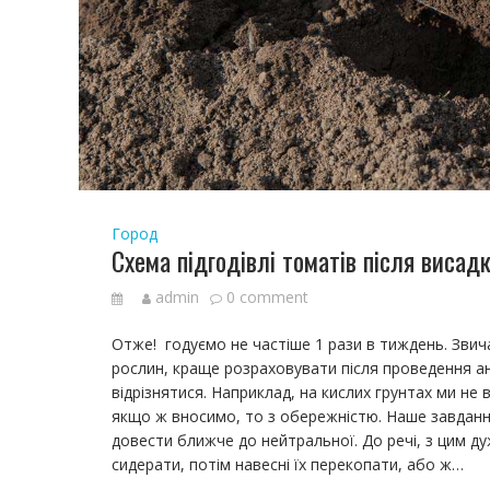
Город
Схема підгодівлі томатів після висадк
admin
0 comment
Отже! годуємо не частіше 1 рази в тиждень. Звича
рослин, краще розраховувати після проведення ана
відрізнятися. Наприклад, на кислих грунтах ми не в
якщо ж вносимо, то з обережністю. Наше завдання
довести ближче до нейтральної. До речі, з цим д
сидерати, потім навесні їх перекопати, або ж…