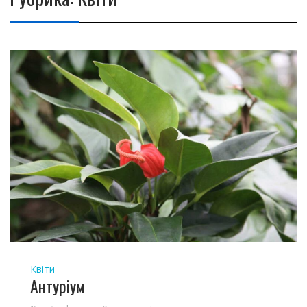
Квіти
Антуріум