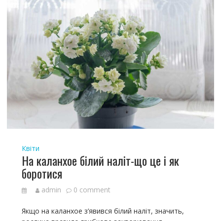
Квіти
На каланхое білий наліт-що це і як
боротися
admin
0 comment
Якщо на каланхое з’явився білий наліт, значить,