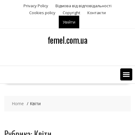
S
Privacy Policy
Відмова від відповідальності
k
Сookies policy
Copyright
Контакти
i
Увійти
p
t
o
femel.com.ua
c
o
n
t
e
n
t
Home
Квіти
Рубрика: Квіти