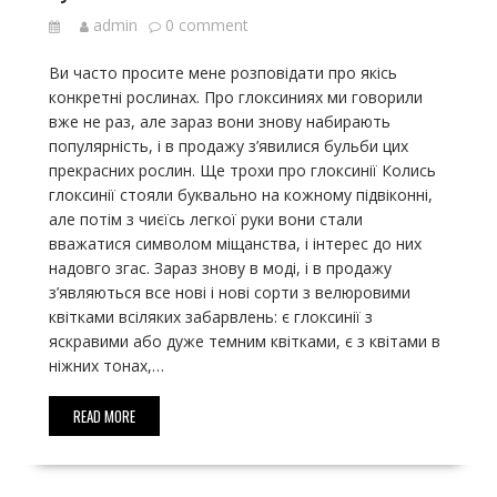
admin
0 comment
Ви часто просите мене розповідати про якісь
конкретні рослинах. Про глоксиниях ми говорили
вже не раз, але зараз вони знову набирають
популярність, і в продажу з’явилися бульби цих
прекрасних рослин. Ще трохи про глоксинії Колись
глоксинії стояли буквально на кожному підвіконні,
але потім з чиєїсь легкої руки вони стали
вважатися символом міщанства, і інтерес до них
надовго згас. Зараз знову в моді, і в продажу
з’являються все нові і нові сорти з велюровими
квітками всіляких забарвлень: є глоксинії з
яскравими або дуже темним квітками, є з квітами в
ніжних тонах,…
READ MORE