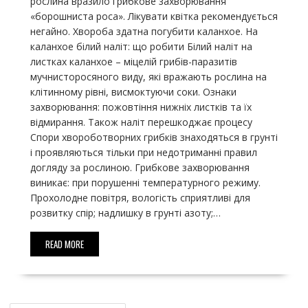
рослина вразило грибкове захворювання
«борошниста роса». Лікувати квітка рекомендується
негайно. Хвороба здатна погубити каланхое. На
каланхое білий наліт: що робити Білий наліт на
листках каланхое – міцелій грибів-паразитів
мучнисторосяного виду, які вражають рослина на
клітинному рівні, висмоктуючи соки. Ознаки
захворювання: пожовтіння нижніх листків та їх
відмирання. Також наліт перешкоджає процесу
Спори хвороботворних грибків знаходяться в грунті
і проявляються тільки при недотриманні правил
догляду за рослиною. Грибкове захворювання
виникає: при порушенні температурного режиму.
Прохолодне повітря, вологість сприятливі для
розвитку спір; надлишку в грунті азоту;…
READ MORE