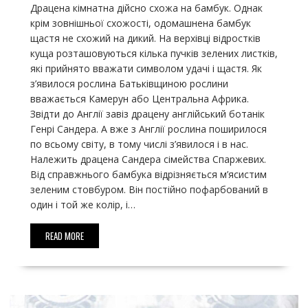
Драцена кімнатна дійсно схожа на бамбук. Однак
крім зовнішньої схожості, одомашнена бамбук
щастя не схожий на дикий. На верхівці відростків
куща розташовуються кілька пучків зелених листків,
які прийнято вважати символом удачі і щастя. Як
з’явилося рослина Батьківщиною рослини
вважається Камерун або Центральна Африка.
Звідти до Англії завіз драцену англійський ботанік
Генрі Сандера. А вже з Англії рослина поширилося
по всьому світу, в тому числі з’явилося і в нас.
Належить драцена Сандера сімейства Спаржевих.
Від справжнього бамбука відрізняється м’ясистим
зеленим стовбуром. Він постійно пофарбований в
один і той же колір, і…
READ MORE