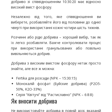
добриво зі співвідношенням 10:30:20 має відносно
високий вміст фосфору.
Незалежно від того, яке співвідношення ви
виберете, розбавляйте його від половини до однієї
чверті при використанні кожні чотири-шість тижнів.
Розчинні або рідкі добрива – хороший вибір, так як
їх легко розбавляти. Важче контролювати процес
при використанні гранульованих або повільно
вивільняються добрив.
Добрива з високим вмістом фосфору нетак просто
знайти, але все ж можна:
Fertika для розсади (NPK – 15:30:15)
Монокалій фосфат (Буйские добрива) (P2O5-
50%, K2O-33%)
Серія “Квітучі” від “Растиславно” (NPK – 6:8:8)
Як вносити добрива
Не використовуйте добрива в повній дозі, вказаній