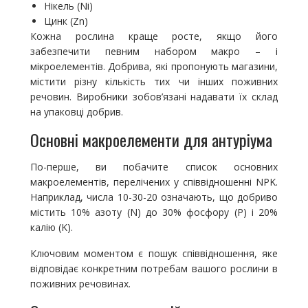
Нікель (Ni)
Цинк (Zn)
Кожна рослина краще росте, якщо його
забезпечити певним набором макро – і
мікроелементів. Добрива, які пропонують магазини,
містити різну кількість тих чи інших поживних
речовин. Виробники зобов’язані надавати їх склад
на упаковці добрив.
Основні макроелементи для антуріума
По-перше, ви побачите список основних
макроелементів, перелічених у співвідношенні NPK.
Наприклад, числа 10-30-20 означають, що добриво
містить 10% азоту (N) до 30% фосфору (P) і 20%
калію (K).
Ключовим моментом є пошук співвідношення, яке
відповідає конкретним потребам вашого рослини в
поживних речовинах.