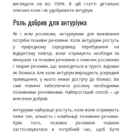
виглядати на всі 100%. В цій статті детально
описано коли і як удобрювати антуріум.
Роль добрив для антуріума
Як і всім рослинам, антуриумам для виживання
потрібні поживні речовини. Коли антуріуми ростуть
у природному середовищі перебування на
відкритому повітрі, вони отримують необхідні їм
мінерали та поживні речовини з гниючих рослинних
і тварин речовин, що знаходяться в грунті, відомих
як біомаса. Але коли антуріум вирощують усередині
приміщення, у нього немає доступу до біомасі. Ви
самі повинні забезпечити рослину необхідними
поживними речовинами. Найпростіший спосіб – це
внесення добрив.
Антуріуми найкраще ростуть, коли вони отримують
певні тип, кількість і комбінації поживних речовин.
Крім того, поживні речовини повинні
застосовуватися в потрібний час, щоб бути