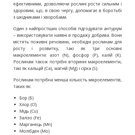
ефективними, дозволяючи рослині рости сильним і
здоровим, що, в свою чергу, допомагає в боротьбі
з шкідниками і хворобами.
Один з найпростіших способів підгодувати антуріум
– використовувати наявні в продажу добрива. Вони
містять поживні речовини, необхідні рослинам для
росту і розвитку, такі як три основні
макроелементи: азот (N), фосфор (P), калій (K).
Рослинам також потрібні вторинні макроелементи,
такі як кальцій (Ca), магній (Mg) і сірка (S).
Рослинам потрібна менша кількість мікроелементів,
таких як:
Бор (Б)
Хлор (Cl)
Мідь (Cu)
Залізо (Fe)
Марганець (Mn)
Молібден (Mo)