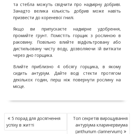
та стебла можуть свідчити про надмірну добриві.
Занадто велика кількість добрив може навіть
призвести до кореневої гнилі.
Якщо ви припускаєте надмірне удобрення,
промийте грунт. Помістіть горщик з рослиною в
раковину. Повільно влийте відфільтровану або
дистильовану чисту воду, дозволяючи їй витікати
через дно горщика.
Влийте приблизно 4 обсягу горщика, в якому
сидить антуріум. Дайте воді стекти протягом
декількох годин, перш ніж повернути рослину на
місце.
Н
5 порад для досягнення
Топ секретів вирощування
а
успіху в житті
антуріума кларинервиума
в
(anthurium clarinervium)