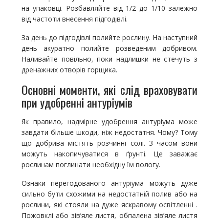
на упаковці. Розбавляйте від 1/2 до 1/10 залежно
від частоти внесення підгодівлі.
За день до підгодівлі полийте рослину. На наступний
день акуратно полийте розведеним добривом.
Наливайте повільно, поки надлишки не стечуть з
дренажних отворів горщика.
Основні моменти, які слід враховувати
при удобренні антуріумів
Як правило, надмірне удобрення антуріума може
завдати більше шкоди, ніж недостатня. Чому? Тому
що добрива містять розчинні солі. З часом вони
можуть накопичуватися в ґрунті. Це заважає
рослинам поглинати необхідну їм вологу.
Ознаки перегодованого антуріума можуть дуже
сильно бути схожими на недостатній полив або на
рослини, які стояли на дуже яскравому освітленні .
Пожовклі або зів’яле листя, обпалена зів’яле листя