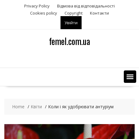
S
Privacy Policy
Відмова від відповідальності
k
Сookies policy
Copyright
Контакти
i
Увійти
p
t
o
femel.com.ua
c
o
n
t
e
n
t
Home
Квіти
Коли і як удобрювати антуріум