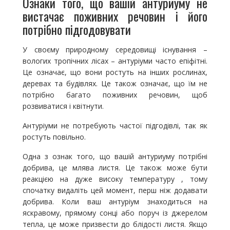
Ознаки того, що вашій антуриуму не
вистачає поживних речовин і його
потрібно підгодовувати
У своєму природному середовищі існування –
вологих тропічних лісах – антуріуми часто епіфітні.
Це означає, що вони ростуть на інших рослинах,
деревах та будівлях. Це також означає, що їм не
потрібно багато поживних речовин, щоб
розвиватися і квітнути.
Антуріуми не потребують частої підгодівлі, так як
ростуть повільно.
Одна з ознак того, що вашій антуриуму потрібні
добрива, це млява листя. Це також може бути
реакцією на дуже високу температуру , тому
спочатку видаліть цей момент, перш ніж додавати
добрива. Коли ваш антуріум знаходиться на
яскравому, прямому сонці або поруч із джерелом
тепла, це може призвести до блідості листя. Якщо